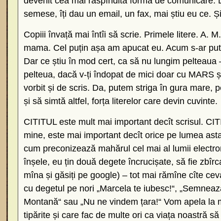
devenit cea mai răspîndită formă de comunicare. 
semese, îți dau un email, un fax, mai știu eu ce. Și 
Copiii învață mai întîi să scrie. Primele litere. A.
mama. Cel puțin așa am apucat eu. Acum s-ar putea 
Dar ce știu în mod cert, ca să nu lungim pelteaua –
pelteua, dacă v-ți îndopat de mici doar cu MARS
vorbit și de scris. Da, putem striga în gura mare, 
și să simtă altfel, forța literelor care devin cuvinte.
CITITUL este mult mai important decît scrisul. CIT
mine, este mai important decît orice pe lumea asta
cum preconizează mahărul cel mai al lumii electro
înșele, eu țin două degete încrucișate, să fie zbîrca 
mîna și găsiți pe google) – tot mai rămîne cîte ceva 
cu degetul pe nori „Marcela te iubesc!“, „Semneaz
Montană“ sau „Nu ne vindem țara!“ Vom apela la mi
tipărite și care fac de multe ori ca viața noastră s