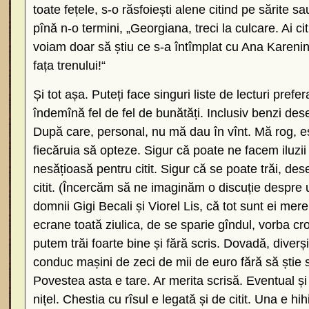
toate fețele, s-o răsfoiești alene citind pe sărite 
pînă n-o termini, „Georgiana, treci la culcare. Ai ci
voiam doar să știu ce s-a întîmplat cu Ana Karenin
fața trenului!“
Și tot așa. Puteți face singuri liste de lecturi prefe
îndemînă fel de fel de bunătăți. Inclusiv benzi de
După care, personal, nu mă dau în vînt. Mă rog, es
fiecăruia să opteze. Sigur că poate ne facem iluzii
nesățioasă pentru citit. Sigur că se poate trăi, dese
citit. (Încercăm să ne imaginăm o discuție despre ul
domnii Gigi Becali și Viorel Lis, că tot sunt ei mer
ecrane toată ziulica, de se sparie gîndul, vorba cr
putem trăi foarte bine și fără scris. Dovadă, diverș
conduc mașini de zeci de mii de euro fără să știe 
Povestea asta e tare. Ar merita scrisă. Eventual și 
nițel. Chestia cu rîsul e legată și de citit. Una e hi