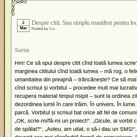
Despre citit. Sau simplu manifest pentru lec
2
Mar
Posted by
Gra
Sursa
Hm! Ce să spui despre citit cînd toată lumea scrie
marginea cititului cînd toată lumea – mă rog, o fel
umanitatea din preajmă – trăncănește? Ce să mai ad
cînd scrisul și vorbitul – procedee mult mai lucrat
recupera material timpul risipit – sunt la ordinea zi
dezordinea lumii în care trăim. În univers. În lume
parcă. Vorbitul și scrisul bat orice alt fel de comuni
„OK, scrie-mi/fă-mi un proiect!“. „Gicule, ai vorbit
de spălat?“, „Aoleu, am uitat, o să-i dau un SMS!