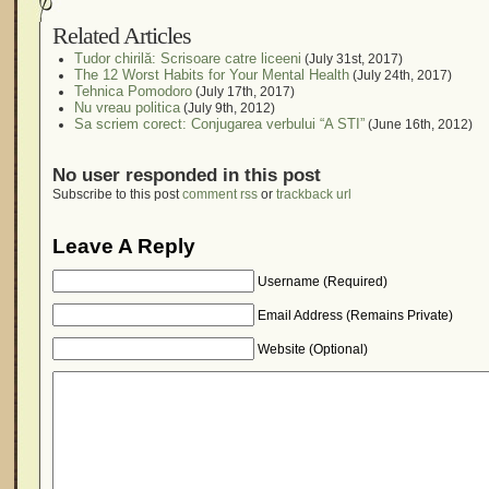
Related Articles
Tudor chirilă: Scrisoare catre liceeni
(July 31st, 2017)
The 12 Worst Habits for Your Mental Health
(July 24th, 2017)
Tehnica Pomodoro
(July 17th, 2017)
Nu vreau politica
(July 9th, 2012)
Sa scriem corect: Conjugarea verbului “A STI”
(June 16th, 2012)
No user responded in this post
Subscribe to this post
comment rss
or
trackback url
Leave A Reply
Username (Required)
Email Address (Remains Private)
Website (Optional)