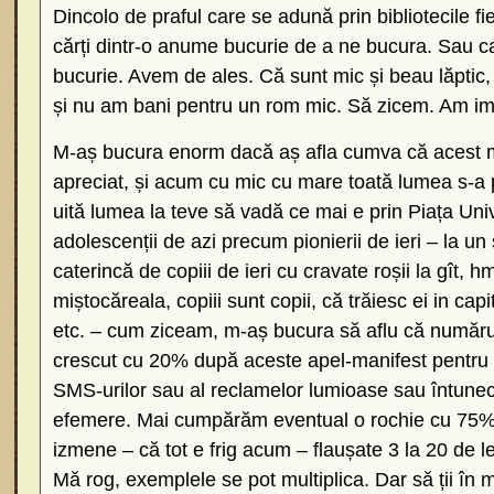
Dincolo de praful care se adună prin bibliotecile fie
cărți dintr-o anume bucurie de a ne bucura. Sau 
bucurie. Avem de ales. Că sunt mic și beau lăptic,
și nu am bani pentru un rom mic. Să zicem. Am im
M-aș bucura enorm dacă aș afla cumva că acest man
apreciat, și acum cu mic cu mare toată lumea s-a p
uită lumea la teve să vadă ce mai e prin Piața Univ
adolescenții de azi precum pionierii de ieri – la un
caterincă de copiii de ieri cu cravate roșii la gît, 
miștocăreala, copiii sunt copii, că trăiesc ei in c
etc. – cum ziceam, m-aș bucura să aflu că numărul
crescut cu 20% după aceste apel-manifest pentru cit
SMS-urilor sau al reclamelor lumioase sau întunec
efemere. Mai cumpărăm eventual o rochie cu 75%
izmene – că tot e frig acum – flaușate 3 la 20 de le
Mă rog, exemplele se pot multiplica. Dar să ții în m