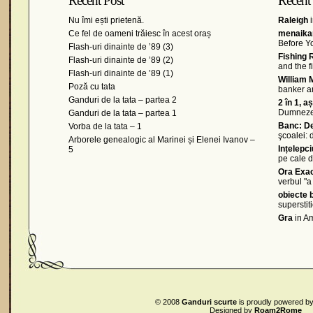
Recent Post
Recent
Nu îmi ești prietenă.
Raleigh
i
Ce fel de oameni trăiesc în acest oraș
menaikan
Before Y
Flash-uri dinainte de ’89 (3)
Fishing 
Flash-uri dinainte de ’89 (2)
and the 
Flash-uri dinainte de ’89 (1)
William 
Poză cu tata
banker a
Ganduri de la tata – partea 2
2 în 1, a
Dumnez
Ganduri de la tata – partea 1
Banc: De
Vorba de la tata – 1
şcoalei:
Arborele genealogic al Marinei și Elenei Ivanov –
Ințelepc
5
pe cale d
Ora Exa
verbul "a 
obiecte b
superstit
Gra
in Am
© 2008
Ganduri scurte
is proudly powered b
Designed by
Roam2Rome