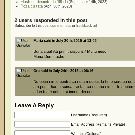
Flash-uri dinainte de ’89 (1)
(September 14th, 2023)
Poză cu tata
(April 30th, 2023)
2 users responded in this post
Subscribe to this post
comment rss
or
trackback url
Maria said in July 20th, 2015 at 13:02
Buna ziua! Ati primit raspuns? Multumesc!
Maria Dumitrache
Gra said in July 24th, 2015 at 08:16
Nu obtin nimic pentru ca nu am depus la timp cererea de 3
am primit hartie scrisa- se fac ca nu stiu nimic. In septem
adun toate actele si incerc din nou.
Leave A Reply
Username (Required)
Email Address (Remains Private)
Website (Optional)