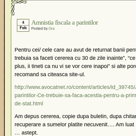
Amnistia fiscala a parintilor
4
Feb
Posted by
Gra
Pentru cei/ cele care au avut de returnat banii pent
trebuia sa faceti cererea cu 30 de zile inainte”, “ce
plus, ii tineti ca nu vi se vor cere inapoi” si alte po
recomand sa citeasca site-ul.
http://www.avocatnet.ro/content/articles/id_39745/
parintilor-Ce-trebuie-sa-faca-acestia-pentru-a-prim
de-stat.html
Am depus cererea, copie dupa buletin, dupa chitan
recuperare a sumelor platite necuvenit…. Am luat 
… astept.