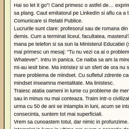
Hai so let it go”! Cand primesc o astfel de… expri
sa plang. Caut emitatorul pe LinkedIn si aflu ca a 
Comunicare si Relatii Publice.
Lucrurile sunt clare: profesorul sau de romana din
demis. Cum a terminat liceul, facultatea, master
mana pe telefon si sa sun la Ministerul Educatiei (
mai primesc un mesaj: “Tu nu vezi ca ai o proble
Whatever”. Intru in panica. Ce naiba sa am la mind
mi-au iesit bine. Ma intristez si un sfert de ora nu
mare problema de mindset. Cu sufletul zdrente ca
mindset inseamna mentalitate. Ma linistesc.
Traiesc atatia oameni in lume cu probleme de menta
sau in minus nu mai conteaza. Traim intr-o civiliza
urma cu 50 de ani se intampla in luni, acum se in
consecinta, suntem tot mai superficiali.
Vrem sa cunoastem totul, dar nimic in profunzime.