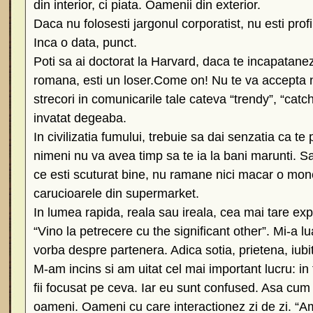
din interior, ci piata. Oamenii din exterior.
Daca nu folosesti jargonul corporatist, nu esti profi
Inca o data, punct.
Poti sa ai doctorat la Harvard, daca te incapatanezi
romana, esti un loser.Come on! Nu te va accepta 
strecori in comunicarile tale cateva “trendy”, “catch
invatat degeaba.
In civilizatia fumului, trebuie sa dai senzatia ca te p
nimeni nu va avea timp sa te ia la bani marunti. S
ce esti scuturat bine, nu ramane nici macar o mone
carucioarele din supermarket.
In lumea rapida, reala sau ireala, cea mai tare ex
“Vino la petrecere cu the significant other”. Mi-a lu
vorba despre partenera. Adica sotia, prietena, iub
M-am incins si am uitat cel mai important lucru: in 
fii focusat pe ceva. Iar eu sunt confused. Asa cum 
oameni. Oameni cu care interactionez zi de zi. “Am