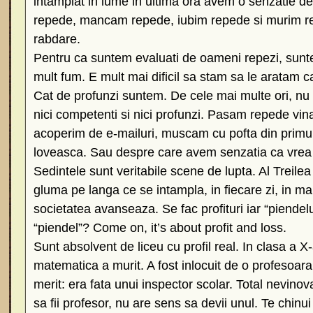
intamplat in lume in ultima ora avem o senzatie d
repede, mancam repede, iubim repede si murim r
rabdare.
Pentru ca suntem evaluati de oameni repezi, sunt
mult fum. E mult mai dificil sa stam sa le aratam 
Cat de profunzi suntem. De cele mai multe ori, nu 
nici competenti si nici profunzi. Pasam repede vin
acoperim de e-mailuri, muscam cu pofta din primul
loveasca. Sau despre care avem senzatia ca vrea
Sedintele sunt veritabile scene de lupta. Al Treile
gluma pe langa ce se intampla, in fiecare zi, in ma
societatea avanseaza. Se fac profituri iar “piendel
“piendel”? Come on, it’s about profit and loss.
Sunt absolvent de liceu cu profil real. In clasa a 
matematica a murit. A fost inlocuit de o profesoar
merit: era fata unui inspector scolar. Total nevin
sa fii profesor, nu are sens sa devii unul. Te chinui 