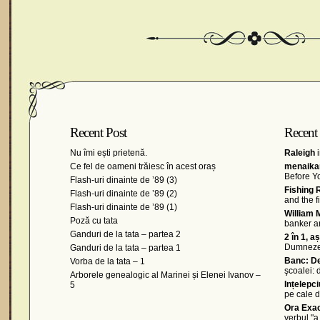
Recent Post
Recent
Nu îmi ești prietenă.
Raleigh
i
Ce fel de oameni trăiesc în acest oraș
menaikan
Before Y
Flash-uri dinainte de ’89 (3)
Fishing 
Flash-uri dinainte de ’89 (2)
and the 
Flash-uri dinainte de ’89 (1)
William 
Poză cu tata
banker a
Ganduri de la tata – partea 2
2 în 1, a
Dumnez
Ganduri de la tata – partea 1
Banc: De
Vorba de la tata – 1
şcoalei:
Arborele genealogic al Marinei și Elenei Ivanov –
Ințelepc
5
pe cale d
Ora Exa
verbul "a 