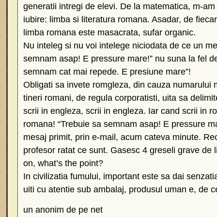
generatii intregi de elevi. De la matematica, m-am
iubire: limba si literatura romana. Asadar, de fie
limba romana este masacrata, sufar organic.
Nu inteleg si nu voi intelege niciodata de ce un m
semnam asap! E pressure mare!” nu suna la fel de 
semnam cat mai repede. E presiune mare”!
Obligati sa invete romgleza, din cauza numarului m
tineri romani, de regula corporatisti, uita sa delim
scrii in engleza, scrii in engleza. Iar cand scrii in r
romana! “Trebuie sa semnam asap! E pressure ma
mesaj primit, prin e-mail, acum cateva minute. Rec
profesor ratat ce sunt. Gasesc 4 greseli grave de
on, what’s the point?
In civilizatia fumului, important este sa dai senzati
uiti cu atentie sub ambalaj, produsul uman e, de ce
un anonim de pe net