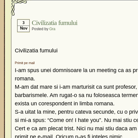
Civilizatia fumului
3
Nov
Posted by
Gra
Civilizatia fumului
Primit pe mail
I-am spus unei domnisoare la un meeting ca as pr
romana.
M-am dat mare si i-am marturisit ca sunt profesor
barbarismele. Am rugat-o sa nu foloseasca termen
exista un corespondent in limba romana.
S-a uitat la mine, pentru cateva secunde, cu o pri
si mi-a spus: “Come on! I hate you”. Nu mai stiu ce
Cert e ca am plecat trist. Nici nu mai stiu daca am 
primit pe e-mail. Oricum n-as fi inteles nimic.