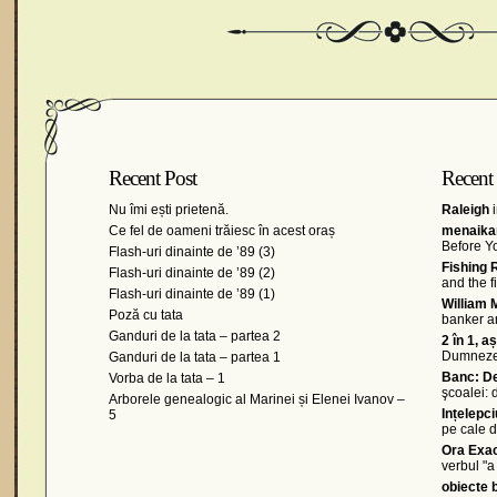
Recent Post
Recent
Nu îmi ești prietenă.
Raleigh
i
Ce fel de oameni trăiesc în acest oraș
menaikan
Before Y
Flash-uri dinainte de ’89 (3)
Fishing 
Flash-uri dinainte de ’89 (2)
and the 
Flash-uri dinainte de ’89 (1)
William 
Poză cu tata
banker a
Ganduri de la tata – partea 2
2 în 1, a
Dumnez
Ganduri de la tata – partea 1
Banc: De
Vorba de la tata – 1
şcoalei:
Arborele genealogic al Marinei și Elenei Ivanov –
Ințelepc
5
pe cale d
Ora Exa
verbul "a 
obiecte b