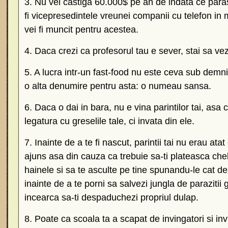
3. Nu vei castiga 60.000$ pe an de indata ce parase
fi vicepresedintele vreunei companii cu telefon in
vei fi muncit pentru acestea.
4. Daca crezi ca profesorul tau e sever, stai sa vez
5. A lucra intr-un fast-food nu este ceva sub demni
o alta denumire pentru asta: o numeau sansa.
6. Daca o dai in bara, nu e vina parintilor tai, asa 
legatura cu greselile tale, ci invata din ele.
7. Inainte de a te fi nascut, parintii tai nu erau ata
ajuns asa din cauza ca trebuie sa-ti plateasca chelt
hainele si sa te asculte pe tine spunandu-le cat de
inainte de a te porni sa salvezi jungla de parazitii ge
incearca sa-ti despaduchezi propriul dulap.
8. Poate ca scoala ta a scapat de invingatori si inv