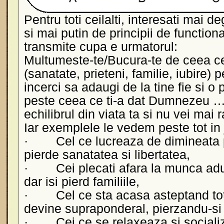
Pentru toti ceilalti, interesati mai de
si mai putin de principii de function
transmite cupa e urmatorul:
Multumeste-te/Bucura-te de ceea ce
(sanatate, prieteni, familie, iubire)
incerci sa adaugi de la tine fie si o
peste ceea ce ti-a dat Dumnezeu … 
echilibrul din viata ta si nu vei mai
Iar exemplele le vedem peste tot in 
· Cel ce lucreaza de dimineata p
pierde sanatatea si libertatea,
· Cei plecati afara la munca adu
dar isi pierd familiile,
· Cel ce sta acasa asteptand tot
devine supraponderal, pierzandu-si 
· Cei ce se relaxeaza si sociali