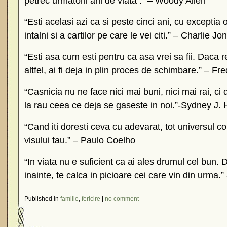
petrec urmatorii ani de viata .” – Woody Allen
“Esti acelasi azi ca si peste cinci ani, cu exceptia 
intalni si a cartilor pe care le vei citi.” – Charlie Jo
“Esti asa cum esti pentru ca asa vrei sa fii. Daca r
altfel, ai fi deja in plin proces de schimbare.” – Fr
“Casnicia nu ne face nici mai buni, nici mai rai, ci d
la rau ceea ce deja se gaseste in noi.”-Sydney J. 
“Cand iti doresti ceva cu adevarat, tot universul c
visului tau.” – Paulo Coelho
“In viata nu e suficient ca ai ales drumul cel bun
inainte, te calca in picioare cei care vin din urma.
Published in
familie
,
fericire
|
no comment