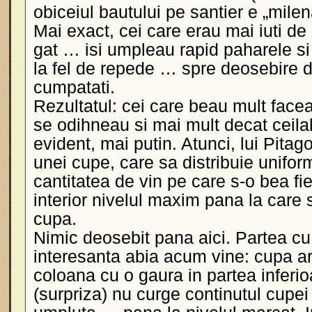
obiceiul bautului pe santier e „milen
Mai exact, cei care erau mai iuti de
gat … isi umpleau rapid paharele si
la fel de repede … spre deosebire 
cumpatati.
Rezultatul: cei care beau mult fac
se odihneau si mai mult decat ceilal
evident, mai putin. Atunci, lui Pitago
unei cupe, care sa distribuie uniform
cantitatea de vin pe care s-o bea f
interior nivelul maxim pana la care
cupa.
Nimic deosebit pana aici. Partea c
interesanta abia acum vine: cupa ar
coloana cu o gaura in partea inferio
(surpriza) nu curge continutul cupe