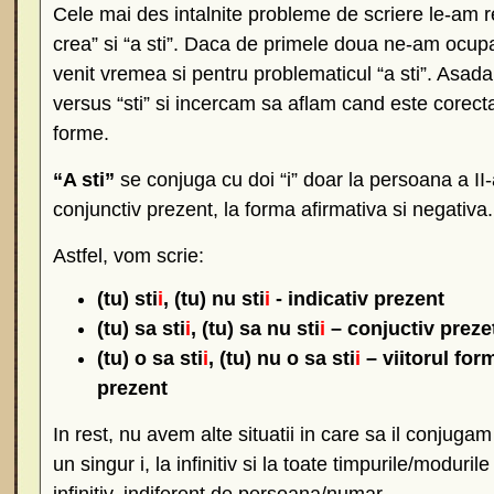
Cele mai des intalnite probleme de scriere le-am reg
crea” si “a sti”. Daca de primele doua ne-am ocupat
venit vremea si pentru problematicul “a sti”. Asadar
versus “sti” si incercam sa aflam cand este corect
forme.
“A sti”
se conjuga cu doi “i” doar la persoana a II-a
conjunctiv prezent, la forma afirmativa si negativa.
Astfel, vom scrie:
(tu) sti
i
, (tu) nu sti
i
- indicativ prezent
(tu) sa sti
i
, (tu) sa nu sti
i
– conjuctiv preze
(tu) o sa sti
i
, (tu) nu o sa sti
i
– viitorul for
prezent
In rest, nu avem alte situatii in care sa il conjugam
un singur i, la infinitiv si la toate timpurile/moduri