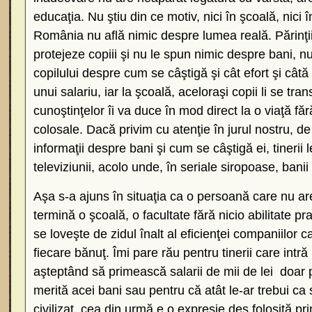
educaţia. Nu ştiu din ce motiv, nici în şcoală, nici în
România nu află nimic despre lumea reală. Părinţii
protejeze copiii şi nu le spun nimic despre bani, 
copilului despre cum se câştigă şi cât efort şi câtă 
unui salariu, iar la şcoală, aceloraşi copii li se tr
cunoştinţelor îi va duce în mod direct la o viaţă fără 
colosale. Dacă privim cu atenţie în jurul nostru, d
informaţii despre bani şi cum se câştigă ei, tinerii 
televiziunii, acolo unde, în seriale siropoase, bani
Aşa s-a ajuns în situaţia ca o persoană care nu ar
termină o şcoală, o facultate fără nicio abilitate pra
se loveşte de zidul înalt al eficienţei companiilor c
fiecare bănuţ. Îmi pare rău pentru tinerii care intră
aşteptând să primească salarii de mii de lei doar 
merită acei bani sau pentru că atât le-ar trebui ca
civilizat, cea din urmă e o expresie des folosită pri