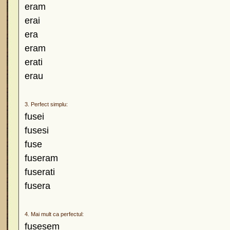
eram
erai
era
eram
erati
erau
3. Perfect simplu:
fusei
fusesi
fuse
fuseram
fuserati
fusera
4. Mai mult ca perfectul:
fusesem