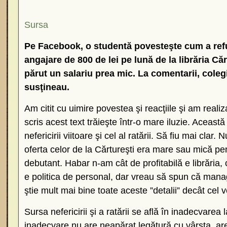
Sursa
Pe Facebook, o studentă povesteşte cum a refu
angajare de 800 de lei pe lună de la librăria Căr
părut un salariu prea mic. La comentarii, colegi
susţineau.
Am citit cu uimire povestea şi reacţiile şi am real
scris acest text trăieşte într-o mare iluzie. Această 
nefericirii viitoare şi cel al ratării. Să fiu mai clar
oferta celor de la Cărtureşti era mare sau mică pe
debutant. Habar n-am cât de profitabilă e librăria, 
e politica de personal, dar vreau să spun că mana
ştie mult mai bine toate aceste ”detalii” decât cel ve
Sursa nefericirii şi a ratării se află în inadecvarea 
inadecvare nu are neapărat legătură cu vârsta, are