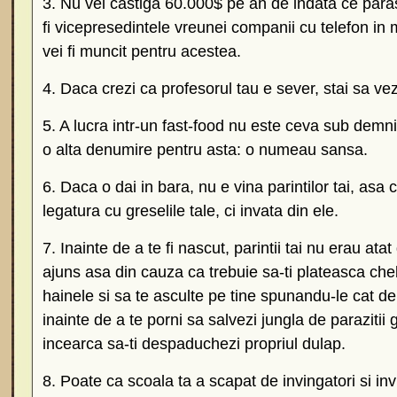
3. Nu vei castiga 60.000$ pe an de indata ce parase
fi vicepresedintele vreunei companii cu telefon in
vei fi muncit pentru acestea.
4. Daca crezi ca profesorul tau e sever, stai sa vez
5. A lucra intr-un fast-food nu este ceva sub demni
o alta denumire pentru asta: o numeau sansa.
6. Daca o dai in bara, nu e vina parintilor tai, asa 
legatura cu greselile tale, ci invata din ele.
7. Inainte de a te fi nascut, parintii tai nu erau ata
ajuns asa din cauza ca trebuie sa-ti plateasca chelt
hainele si sa te asculte pe tine spunandu-le cat de
inainte de a te porni sa salvezi jungla de parazitii ge
incearca sa-ti despaduchezi propriul dulap.
8. Poate ca scoala ta a scapat de invingatori si inv