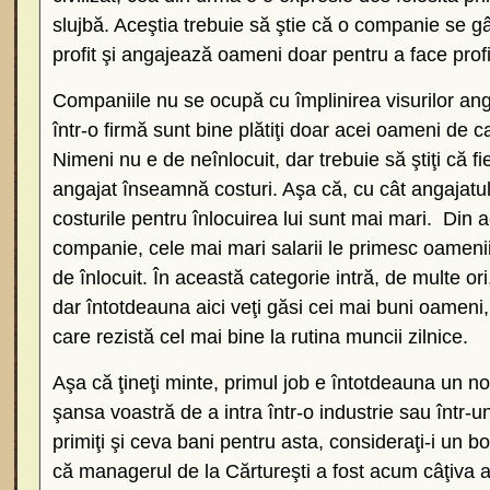
slujbă. Aceştia trebuie să ştie că o companie se g
profit şi angajează oameni doar pentru a face profi
Companiile nu se ocupă cu împlinirea visurilor anga
într-o firmă sunt bine plătiţi doar acei oameni de
Nimeni nu e de neînlocuit, dar trebuie să ştiţi că fi
angajat înseamnă costuri. Aşa că, cu cât angajatul
costurile pentru înlocuirea lui sunt mai mari. Din a
companie, cele mai mari salarii le primesc oamenii
de înlocuit. În această categorie intră, de multe o
dar întotdeauna aici veţi găsi cei mai buni oameni, 
care rezistă cel mai bine la rutina muncii zilnice.
Aşa că ţineţi minte, primul job e întotdeauna un no
şansa voastră de a intra într-o industrie sau într
primiţi şi ceva bani pentru asta, consideraţi-i un 
că managerul de la Cărtureşti a fost acum câţiva ani