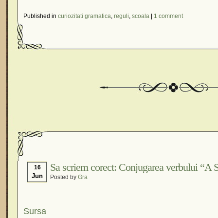
Published in
curiozitati gramatica
,
reguli
,
scoala
|
1 comment
Sa scriem corect: Conjugarea verbului “A 
16
Jun
Posted by
Gra
Sursa