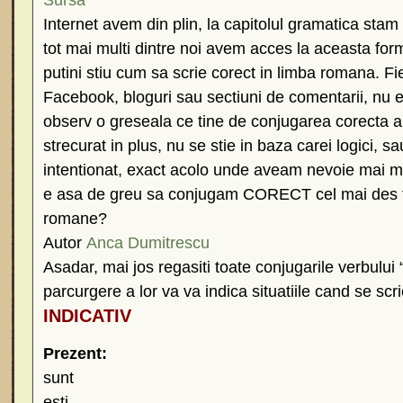
Sursa
Internet avem din plin, la capitolul gramatica stam
tot mai multi dintre noi avem acces la aceasta fo
putini stiu cum sa scrie corect in limba romana. F
Facebook, bloguri sau sectiuni de comentarii, nu ex
observ o greseala ce tine de conjugarea corecta a v
strecurat in plus, nu se stie in baza carei logici, sa
intentionat, exact acolo unde aveam nevoie mai m
e asa de greu sa conjugam CORECT cel mai des fol
romane?
Autor
Anca Dumitrescu
Asadar, mai jos regasiti toate conjugarile verbului 
parcurgere a lor va va indica situatiile cand se scrie
INDICATIV
Prezent:
sunt
esti